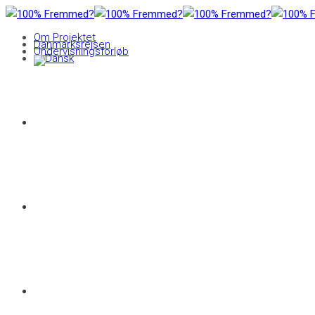
Om Projektet
Danmarksrejsen
Undervisningsforløb