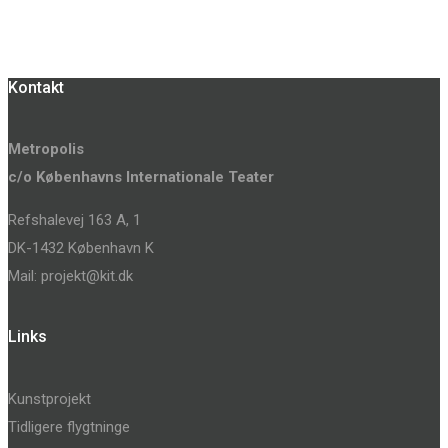
Kontakt
Metropolis
c/o Københavns Internationale Teater
Refshalevej 163 A, 1
DK-1432 København K
Mail: projekt@kit.dk
Links
Kunstprojekt
Tidligere flygtninge