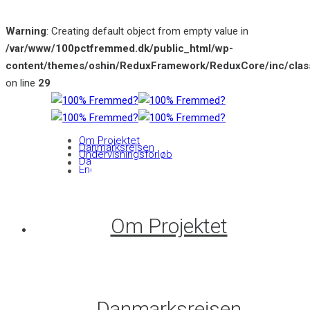
Warning
: Creating default object from empty value in
/var/www/100pctfremmed.dk/public_html/wp-
content/themes/oshin/ReduxFramework/ReduxCore/inc/class
on line
29
Om Projektet
Danmarksrejsen
Undervisningsforløb
Om Projektet
Danmarksrejsen