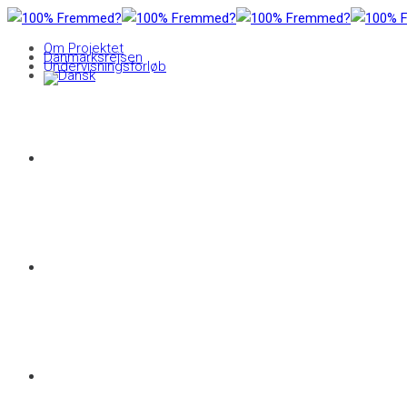
Om Projektet
Danmarksrejsen
Undervisningsforløb