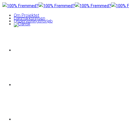
Om Projektet
Danmarksrejsen
Undervisningsforløb