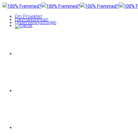
Om Projektet
Danmarksrejsen
Undervisningsforløb