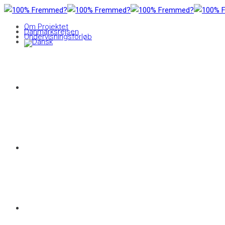
Om Projektet
Danmarksrejsen
Undervisningsforløb