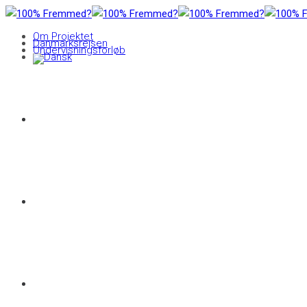
Om Projektet
Danmarksrejsen
Undervisningsforløb