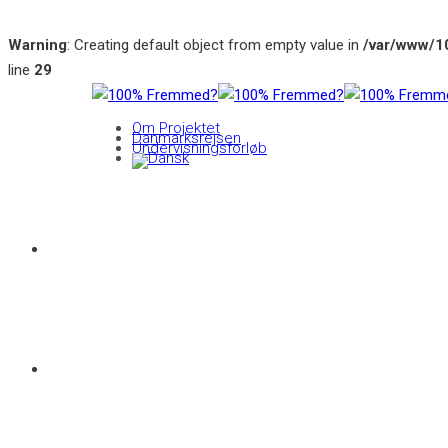
Warning
: Creating default object from empty value in
/var/www/1
line
29
Om Projektet
Danmarksrejsen
Undervisningsforløb