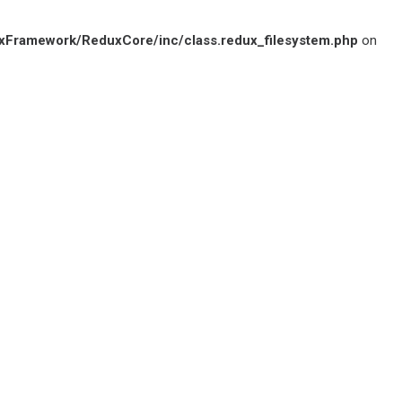
xFramework/ReduxCore/inc/class.redux_filesystem.php
on